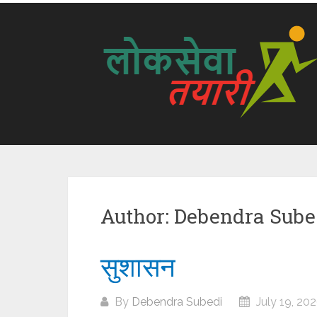
Author:
Debendra Sube
सुशासन
By
Debendra Subedi
July 19, 20