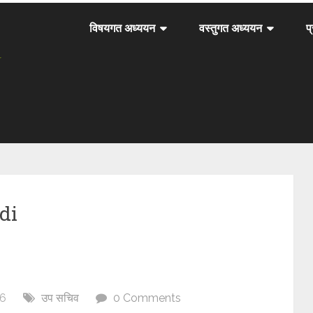
विषयगत अध्ययन
वस्तुगत अध्ययन
प
di
26
उप सचिव
0 Comments