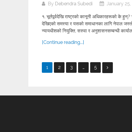
By
Debendra Subedi
January 25,
१. भूर्तपूर्वदेखि राष्ट्रको कानूनी अधिकारहरूको के हुन्?
देखिएको समस्या र यसको समाधानका लागि नेपाल जस्तो राष्
न्यायधीशको नियुक्ति, सरुवा र अनुशासनसम्बन्धी कार्यालय
[Continue reading...]
Posts
1
2
3
…
5
pagination