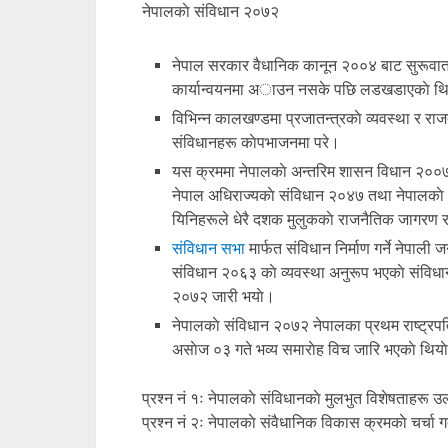
नेपालकाे संविधान २०७२
नेपाल सरकार वैधानिक कानून २००४ बाट सुरूवात भएक
कार्यान्वयनमा अाउन नसके पछि लडखडाएकाे थि
विभिन्न कालखण्डमा प्रजातन्त्रकाे व्यवस्था र राजत
संविधानहरू काेपभाजनमा परे।
यस क्रममा नेपालकाे अन्तरिम शासन विधान २००७,
नेपाल अधिराज्यकाे संविधान २०४७ तथा नेपालकाे
यिनिहरूले धेरै दशक मुलुककाे राजनैतिक जागरण र 
संविधान सभा
मार्फत संविधान निर्माण गर्ने नेपा
संविधान २०६३ काे व्यवस्था अनुरूप भएकाे संविधान
२०७२ जारी भयाे।
नेपालकाे संविधान २०७२ नेपालका प्रथम राष्ट्रप
असाेज ०३ गते भव्य समाराेह विच जारि भएकाे थिया
प्रश्न नं १ः नेपालकाे संविधानकाे मुलभुत विशेषताहरू उल्
प्रश्न नं २ः नेपालकाे संवैधानिक विकास क्रमकाे चर्चा ग