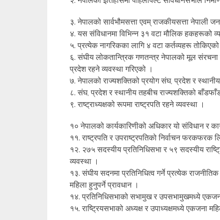
२. नेपालको इतिहासमा पहिलोपल्ट संविधानसभाले निर्मा
३. नेपालको सार्वभौमसत्ता एवम् राजकीयसत्ता नेपाली ज
४. यस संविधानमा विभिन्न ३१ वटा मौलिक हकहरूको व्
५. प्रत्येक नागरिकका लागि ४ वटा कर्तव्यहरू तोकिएक
६. संघीय लोकतान्त्रिक गणतन्त्र नेपालको मूल संरचना 
प्रदेश रहने व्यवस्था गरिएको ।
७. नेपालको राज्यशक्तिको प्रयोग संघ, प्रदेश र स्थानी
८. संघ, प्रदेश र स्थानीय तहबीच राज्यशक्तिको बाँडफा
९. राष्ट्राध्यक्षको रूपमा राष्ट्रपति रहने व्यवस्था ।
१० नेपालको कार्यकारिणीको अधिकार यो संविधान र कानू
११. राष्ट्रपति र उपराष्ट्रपतिको निर्वाचन फरकफरक लिङ्ग
१२. २७५ सदस्यीय प्रतिनिधिसभा र ५९ सदस्यीय राष्ट
व्यवस्था ।
१३. संघीय सदनमा प्रतिनिधित्व गर्ने प्रत्येक राजनीत
महिला हुनुपर्ने प्रावधान ।
१४. प्रतिनिधिसभाको सभामुख र उपसभामुखमध्ये एकजना महि
१५. राष्ट्रियसभाको अध्यक्ष र उपाध्यक्षमध्ये एकजना महिला 